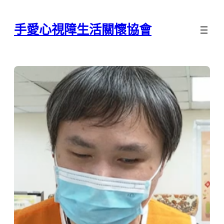
跳
至
手愛心視障生活關懷協會
主
要
內
容