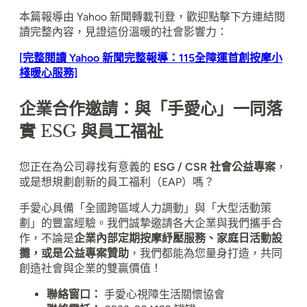
本篇報導由 Yahoo 新聞轉載刊登，歡迎點擊下方連結閱
讀完整內容，見證這份溫暖的社會影響力：
[完整閱讀 Yahoo 新聞完整報導：115全障運首創按摩小
棧暖心服務]
企業合作邀請：與「手愛心」一同落
實 ESG 與員工福祉
您正在為公司尋找有意義的
ESG / CSR 社會公益專案
，
或是想規劃創新的員工福利（EAP）嗎？
手愛心具備「全國跨區域人力調動」與「大型活動策
劃」的豐富經驗。我們誠摯邀請各大企業與我們攜手合
作，不論是
企業內部定期按摩紓壓服務、家庭日活動設
攤，或是公益專案贊助
，我們都能為您量身打造，共同
創造社會與企業的雙贏價值！
聯絡窗口：
手愛心視障生活關懷協會