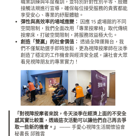
職業訓練與年度複訓，並特別針對性別平等、肢體
接觸法規進行宣導，確保每位接受服務的貴賓都能
享受安心、專業的紓壓體驗。
彈性與高效率的場域應變：
因應 15 處場館的不同
空間限制，我們全面改用「專業按摩椅」取代傳統
按摩床，打破空間限制，將服務效益極大化。
創造「雙贏」的社會價值：
透過全障運舞台，我
們不僅幫助選手即時放鬆，更為視障按摩師在淡季
創造了穩定的工作機會與經濟安全感，讓社會大眾
看見視障朋友的專業實力！
「對視障按摩者來說，冬天淡季在經濟上面的不安全
感其實比較重，透過這次活動可以讓他們自己再去爭
取一些新的機會。」
—— 手愛心視障生活關懷協會
秘書長 邱雅雲