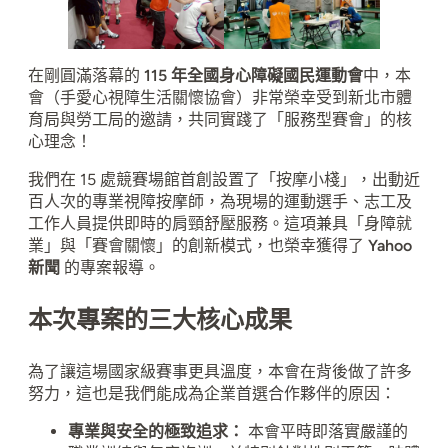
在剛圓滿落幕的
115 年全國身心障礙國民運動會
中，本
會（手愛心視障生活關懷協會）非常榮幸受到新北市體
育局與勞工局的邀請，共同實踐了「服務型賽會」的核
心理念！
我們在 15 處競賽場館首創設置了「按摩小棧」，出動近
百人次的專業視障按摩師，為現場的運動選手、志工及
工作人員提供即時的肩頸舒壓服務。這項兼具「身障就
業」與「賽會關懷」的創新模式，也榮幸獲得了
Yahoo
新聞
的專案報導。
本次專案的三大核心成果
為了讓這場國家級賽事更具溫度，本會在背後做了許多
努力，這也是我們能成為企業首選合作夥伴的原因：
專業與安全的極致追求：
本會平時即落實嚴謹的