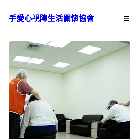
跳
至
手愛心視障生活關懷協會
主
要
內
容