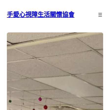
跳
至
手愛心視障生活關懷協會
主
要
內
容